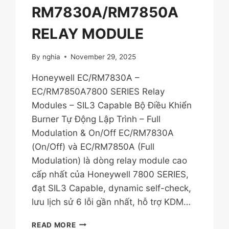
TỐI
RM7830A/RM7850A
ƯU
CHO
RELAY MODULE
DỰ
ÁN
By
nghia
November 29, 2025
Honeywell EC/RM7830A –
EC/RM7850A7800 SERIES Relay
Modules – SIL3 Capable Bộ Điều Khiển
Burner Tự Động Lập Trình – Full
Modulation & On/Off EC/RM7830A
(On/Off) và EC/RM7850A (Full
Modulation) là dòng relay module cao
cấp nhất của Honeywell 7800 SERIES,
đạt SIL3 Capable, dynamic self-check,
lưu lịch sử 6 lỗi gần nhất, hỗ trợ KDM…
HONEYWELL
READ MORE