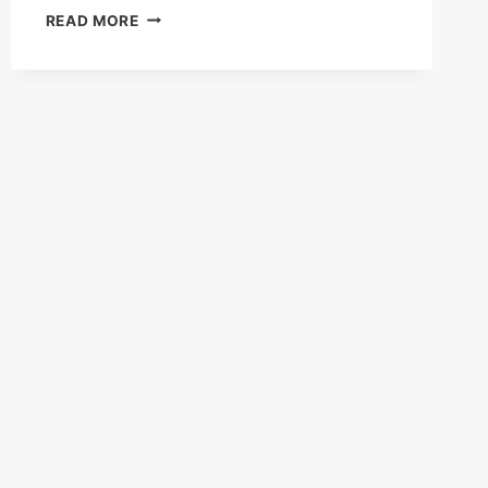
HONEYWELL
READ MORE
EC7810A/EC7820A
RELAY
MODULE