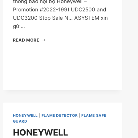
thông báo nội bộ Honeywell –
Promotion #2022-199) UDC2500 and
UDC3200 Stop Sale N… ASYSTEM xin
gửi…
THÔNG
READ MORE
BÁO
NGỪNG
BÁN
HONEYWELL
|
FLAME DETECTOR
|
FLAME SAFE
GUARD
HONEYWELL