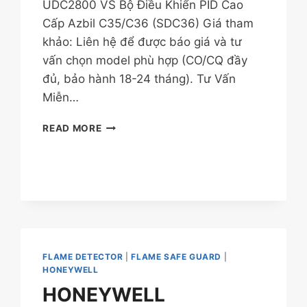
UDC2800 VS Bộ Điều Khiển PID Cao
Cấp Azbil C35/C36 (SDC36) Giá tham
khảo: Liên hệ để được báo giá và tư
vấn chọn model phù hợp (CO/CQ đầy
đủ, bảo hành 18-24 tháng). Tư Vấn
Miễn…
SO
READ MORE
SÁNH
BỘ
ĐIỀU
KHIỂN
HONEYWELL
UDC2800
VS
AZBIL
SDC36
FLAME DETECTOR
|
FLAME SAFE GUARD
|
–
HONEYWELL
CHỌN
HONEYWELL
LỰA