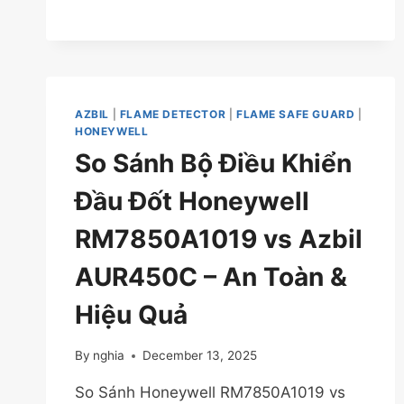
–
AN
TOÀN
&
ĐÁNG
TIN
AZBIL
|
FLAME DETECTOR
|
FLAME SAFE GUARD
|
CẬY
HONEYWELL
So Sánh Bộ Điều Khiển
Đầu Đốt Honeywell
RM7850A1019 vs Azbil
AUR450C – An Toàn &
Hiệu Quả
By
nghia
December 13, 2025
So Sánh Honeywell RM7850A1019 vs