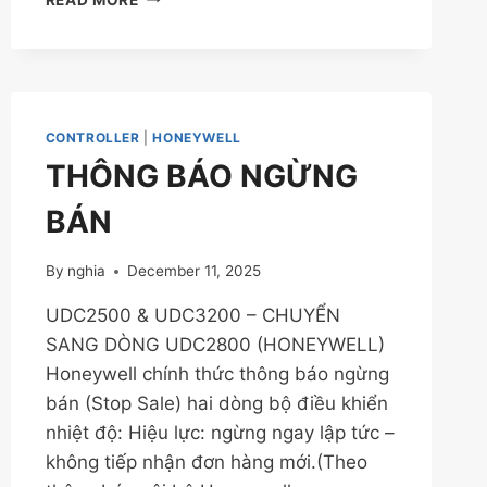
SÁNH
BỘ
ĐIỀU
KHIỂN
MG
TC10EM
CONTROLLER
|
HONEYWELL
VS
THÔNG BÁO NGỪNG
HONEYWELL
UDC2800
BÁN
By
nghia
December 11, 2025
UDC2500 & UDC3200 – CHUYỂN
SANG DÒNG UDC2800 (HONEYWELL)
Honeywell chính thức thông báo ngừng
bán (Stop Sale) hai dòng bộ điều khiển
nhiệt độ: Hiệu lực: ngừng ngay lập tức –
không tiếp nhận đơn hàng mới.(Theo