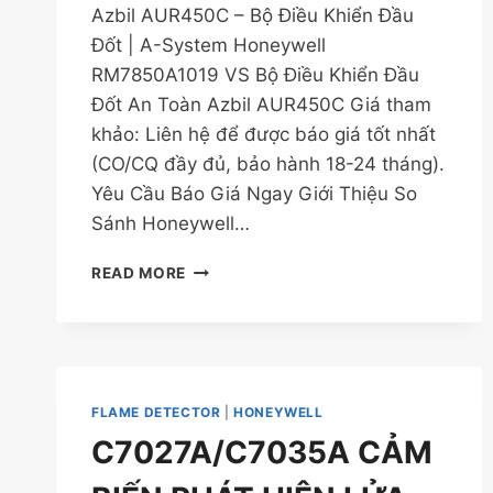
Azbil AUR450C – Bộ Điều Khiển Đầu
Đốt | A-System Honeywell
RM7850A1019 VS Bộ Điều Khiển Đầu
Đốt An Toàn Azbil AUR450C Giá tham
khảo: Liên hệ để được báo giá tốt nhất
(CO/CQ đầy đủ, bảo hành 18-24 tháng).
Yêu Cầu Báo Giá Ngay Giới Thiệu So
Sánh Honeywell…
SO
READ MORE
SÁNH
BỘ
ĐIỀU
KHIỂN
ĐẦU
ĐỐT
FLAME DETECTOR
|
HONEYWELL
HONEYWELL
C7027A/C7035A CẢM
RM7850A1019
VS