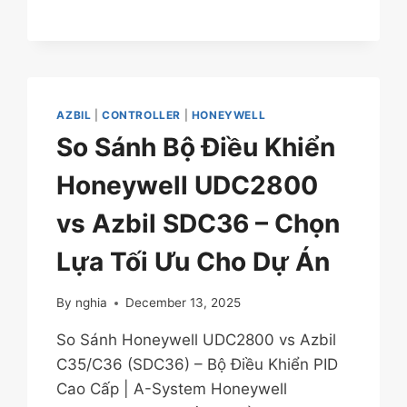
–
PID
ĐA
NĂNG
1/16
DIN
AZBIL
|
CONTROLLER
|
HONEYWELL
So Sánh Bộ Điều Khiển
Honeywell UDC2800
vs Azbil SDC36 – Chọn
Lựa Tối Ưu Cho Dự Án
By
nghia
December 13, 2025
So Sánh Honeywell UDC2800 vs Azbil
C35/C36 (SDC36) – Bộ Điều Khiển PID
Cao Cấp | A-System Honeywell