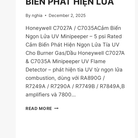
BIẾN PHÁT HIỆN LỬA
AZBIL
AUR450C
–
By
nghia
December 2, 2025
AN
Honeywell C7027A / C7035ACảm Biến
TOÀN
&
Ngọn Lửa UV Minipeeper – 5 psi Rated
HIỆU
Cảm Biến Phát Hiện Ngọn Lửa Tía UV
QUẢ
Cho Burner Gas/Dầu Honeywell C7027A
& C7035A Minipeeper UV Flame
Detector – phát hiện tia UV từ ngọn lửa
combustion, dùng với RA890G /
R7249A / R7290A / R7749B / R7849A,B
amplifiers và 7800…
C7027A/C7035A
READ MORE
CẢM
BIẾN
PHÁT
HIỆN