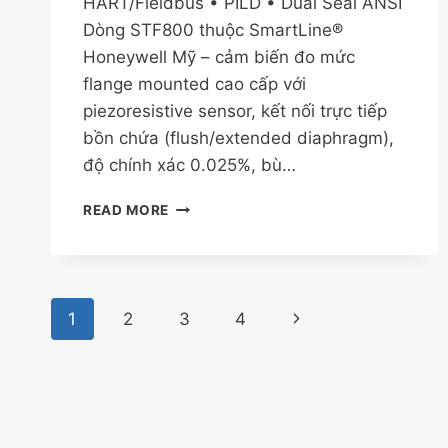
HART/Fieldbus • PILD • Dual Seal ANSI
Dòng STF800 thuộc SmartLine®
Honeywell Mỹ – cảm biến đo mức
flange mounted cao cấp với
piezoresistive sensor, kết nối trực tiếp
bồn chứa (flush/extended diaphragm),
độ chính xác 0.025%, bù…
HONEYWELL
READ MORE
STF800
SMARTLINE
FLANGE
MOUNTED
Page
LEVEL
1
2
3
4
Next
navigation
Page