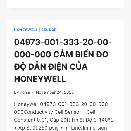
CÔNG
TẮC
HÀNH
TRÌNH
CHỐNG
HONEYWELL
|
SENSOR
CHÁY
NỔ
04973-001-333-20-00-
LX7000
&
000-000 CẢM BIẾN ĐO
VCX-
7000
ĐỘ DẪN ĐIỆN CỦA
SERIES
–
HONEYWELL
TIÊU
CHUẨN
By
nghia
November 24, 2025
IEC
Honeywell 04973-001-333-20-00-000-
000Conductivity Cell Sensor – Cell
Constant 0.01, Cáp 20ft Nhiệt Độ 0-140°C
• Áp Suất 250 psig • In-Line/Immersion