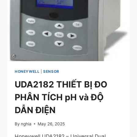
HONEYWELL
|
SENSOR
UDA2182 THIẾT BỊ ĐO
PHÂN TÍCH pH và ĐỘ
DẪN ĐIỆN
By
nghia
May 26, 2025
Honeywell UDA2182 – Universal Dual