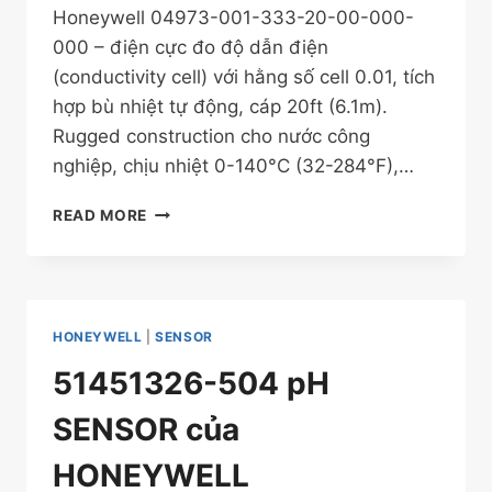
Honeywell 04973-001-333-20-00-000-
000 – điện cực đo độ dẫn điện
(conductivity cell) với hằng số cell 0.01, tích
hợp bù nhiệt tự động, cáp 20ft (6.1m).
Rugged construction cho nước công
nghiệp, chịu nhiệt 0-140°C (32-284°F),…
04973-
READ MORE
001-
333-
20-
00-
000-
HONEYWELL
|
SENSOR
000
CẢM
51451326-504 pH
BIẾN
ĐO
SENSOR của
ĐỘ
DẪN
HONEYWELL
ĐIỆN