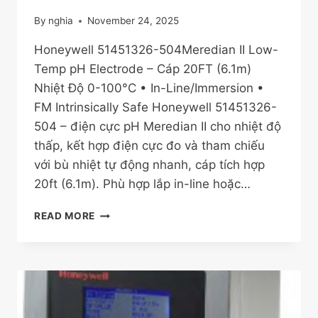
CỦA
By
nghia
November 24, 2025
HONEYWELL
Honeywell 51451326-504Meredian II Low-
Temp pH Electrode – Cáp 20FT (6.1m)
Nhiệt Độ 0-100°C • In-Line/Immersion •
FM Intrinsically Safe Honeywell 51451326-
504 – điện cực pH Meredian II cho nhiệt độ
thấp, kết hợp điện cực đo và tham chiếu
với bù nhiệt tự động nhanh, cáp tích hợp
20ft (6.1m). Phù hợp lắp in-line hoặc…
51451326-
READ MORE
504
PH
SENSOR
CỦA
HONEYWELL