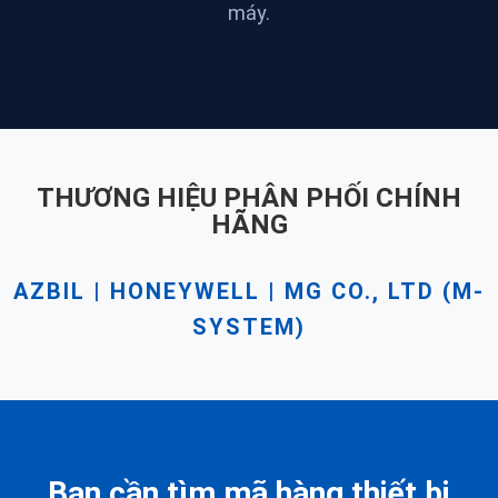
máy.
THƯƠNG HIỆU PHÂN PHỐI CHÍNH
HÃNG
AZBIL | HONEYWELL | MG CO., LTD (M-
SYSTEM)
Bạn cần tìm mã hàng thiết bị