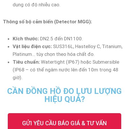
dụng có độ nhiễu cao.
Thông số bộ cảm biến (Detector MGG):
Kích thước:
DN2.5 đến DN1100.
Vật liệu điện cực:
SUS316L, Hastelloy C, Titanium,
Platinum… tùy chọn theo hóa chất đo.
Tiêu chuẩn:
Watertight (IP67) hoặc Submersible
(IP68 – có thể ngâm nước lên đến 10m trong 48
giờ).
CẦN ĐỒNG HỒ ĐO LƯU LƯỢNG
HIỆU QUẢ?
GỬI YÊU CẦU BÁO GIÁ & TƯ VẤN