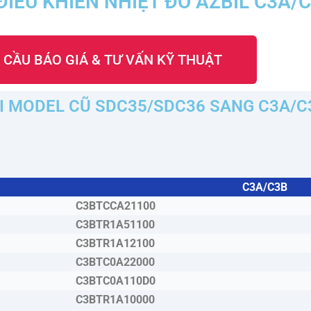
ĐIỀU KHIỂN NHIỆT ĐÔ AZBIL C3A/
 CẦU BÁO GIÁ & TƯ VẤN KỸ THUẬT
I MODEL CŨ SDC35/SDC36 SANG C3A/C
C3A/C3B
C3BTCCA21100
C3BTR1A51100
C3BTR1A12100
C3BTC0A22000
C3BTC0A110D0
C3BTR1A10000