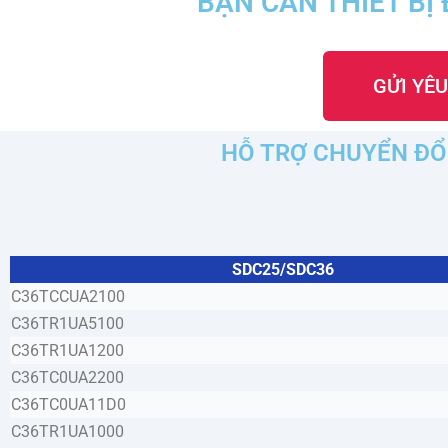
BẠN CẦN THIẾT BỊ 
GỬI YÊU
HỖ TRỢ CHUYỂN ĐỔ
SDC25/SDC36
C36TCCUA2100
C36TR1UA5100
C36TR1UA1200
C36TC0UA2200
C36TC0UA11D0
C36TR1UA1000