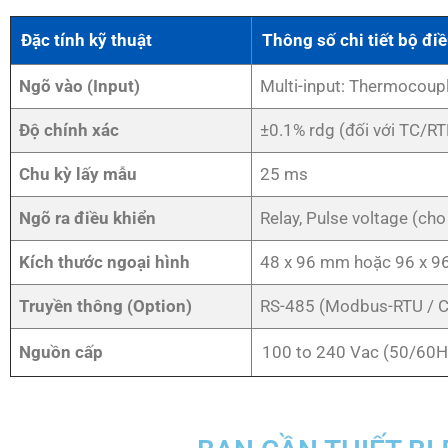
Đặc tính kỹ thuật
Thông số chi tiết bộ đi
Ngõ vào (Input)
Multi-input: Thermocouple
Độ chính xác
±0.1% rdg (đối với TC/RT
Chu kỳ lấy mẫu
25 ms
Ngõ ra điều khiển
Relay, Pulse voltage (ch
Kích thước ngoại hình
48 x 96 mm hoặc 96 x 9
Truyền thông (Option)
RS-485 (Modbus-RTU / 
Nguồn cấp
100 to 240 Vac (50/60H