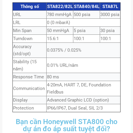
Thông số
STA822/82L
STA840/84L
STA87L
URL
780 mmHgA
500 psia
3000 psia
LRL
0 (0 mbarA)
Min Span
50 mmHgA
5 psia
30 psia
Turndown
15.6:1
100:1
100:1
Accuracy
0.0375% / 0.025%
(std/opt)
Stability (15
0.01% URL/năm
năm)
Response Time
80 ms
4-20mA, HART 7, DE, Foundation
Communication
Fieldbus
Display
Advanced Graphic LCD (option)
Protection
IP66/IP67, Dual Seal, SIL 2/3
Bạn cần Honeywell STA800 cho
dự án đo áp suất tuyệt đối?