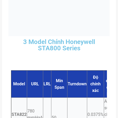
3 Model Chính Honeywell
STA800 Series
Ứng
Độ
Min
dụng
Model
URL
LRL
Turndown
chính
Span
điển
xác
hình
Áp
suất
780
STA822
0.0375%
chân
mmHgA
50