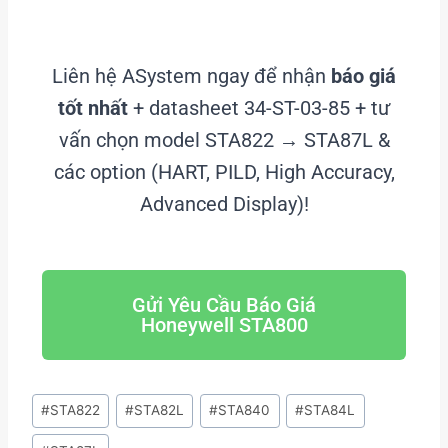
Liên hệ ASystem ngay để nhận
báo giá
tốt nhất
+ datasheet 34-ST-03-85 + tư
vấn chọn model STA822 → STA87L &
các option (HART, PILD, High Accuracy,
Advanced Display)!
Gửi Yêu Cầu Báo Giá
Honeywell STA800
#
STA822
#
STA82L
#
STA840
#
STA84L