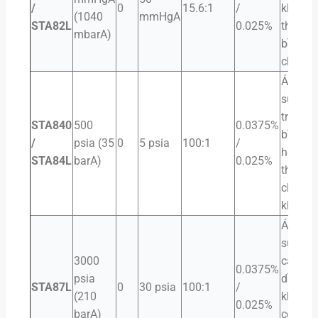
/
0
15.6:1
/
không
(1040
mmHgA
STA82L
0.025%
thấp,
mbarA)
bồn
chứa
Áp
suất
trung
STA840
500
0.0375%
bình,
/
psia (35
0
5 psia
100:1
/
hệ
STA84L
barA)
0.025%
thống
chân
không
Áp
suất
3000
cao,
0.0375%
psia
dầu
STA87L
0
30 psia
100:1
/
(210
khí,
0.025%
barA)
công