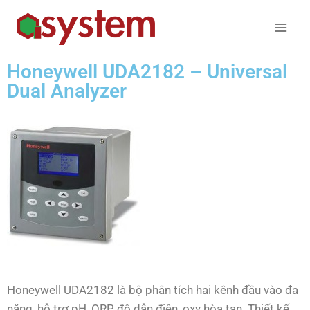
Honeywell UDA2182 – Universal
Dual Analyzer
Honeywell UDA2182 là bộ phân tích hai kênh đầu vào đa
năng, hỗ trợ pH, ORP, độ dẫn điện, oxy hòa tan. Thiết kế