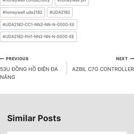
#
honeywell conductivity
#
honeywell pH
#
honeywell uda2182
#
UDA2182
#
UDA2182-CC1-NN2-NN-N-0000-EE
#
UDA2182-PH1-NN2-NN-N-0000-EE
PREVIOUS
NEXT
53U ĐỒNG HỒ ĐIỆN ĐA
AZBIL C7G CONTROLLER
NĂNG
Similar Posts