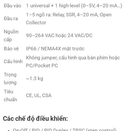
Đầu vào
1 universal + 1 high-level (0–5V, 4–20 mA…)
1–5 ngõ ra: Relay, SSR, 4–20 mA, Open
Đầu ra
Collector
Nguồn
90–264 VAC hoặc 24 VAC/DC
cấp
Bảo vệ
IP66 / NEMA4X mặt trước
Không jumper, cấu hình qua bàn phím hoặc
Cấu hình
PC/Pocket PC
Trọng
~1.3 kg
lượng
Tiêu
CE, UL, CSA
chuẩn
Các chế độ điều khiển:
On-Off / PID / PID Duplex / TPSC (step control)