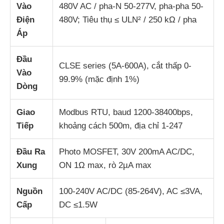
Vào
480V AC / pha-N 50-277V, pha-pha 50-
Điện
480V; Tiêu thụ ≤ ULN² / 250 kΩ / pha
Áp
Đầu
CLSE series (5A-600A), cắt thấp 0-
Vào
99.9% (mặc định 1%)
Dòng
Giao
Modbus RTU, baud 1200-38400bps,
Tiếp
khoảng cách 500m, địa chỉ 1-247
Đầu Ra
Photo MOSFET, 30V 200mA AC/DC,
Xung
ON 1Ω max, rò 2µA max
Nguồn
100-240V AC/DC (85-264V), AC ≤3VA,
Cấp
DC ≤1.5W