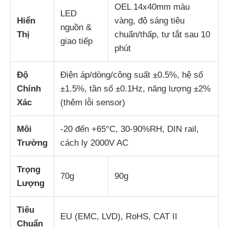
OEL 14x40mm màu
LED
Hiển
vàng, độ sáng tiêu
nguồn &
Thị
chuẩn/thấp, tự tắt sau 10
giao tiếp
phút
Độ
Điện áp/dòng/công suất ±0.5%, hệ số
Chính
±1.5%, tần số ±0.1Hz, năng lượng ±2%
Xác
(thêm lỗi sensor)
Môi
-20 đến +65°C, 30-90%RH, DIN rail,
Trường
cách ly 2000V AC
Trọng
70g
90g
Lượng
Tiêu
EU (EMC, LVD), RoHS, CAT II
Chuẩn