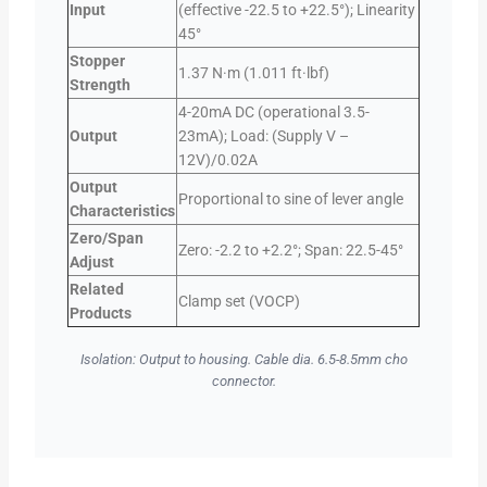
Input
(effective -22.5 to +22.5°); Linearity
45°
Stopper
1.37 N·m (1.011 ft·lbf)
Strength
4-20mA DC (operational 3.5-
Output
23mA); Load: (Supply V –
12V)/0.02A
Output
Proportional to sine of lever angle
Characteristics
Zero/Span
Zero: -2.2 to +2.2°; Span: 22.5-45°
Adjust
Related
Clamp set (VOCP)
Products
Isolation: Output to housing. Cable dia. 6.5-8.5mm cho
connector.