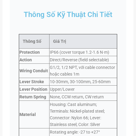
Thông Số Kỹ Thuật Chi Tiết
Thông Số
Giá Trị
Protection
IP66 (cover torque 1.2-1.6 N·m)
Action
Direct/Reverse (field selectable)
G1/2, 1/2 NPT, với cable connector
Wiring Conduit
hoặc cables 1m
Lever Stroke
10-30mm, 30-100mm, 25-60mm
Lever Position
Upper/Lower
Return Spring
None, CCW return, CW return
Housing: Cast aluminum;
Terminals: Nickel-plated steel;
Material
Connector: Nylon 66; Lever:
Stainless steel; Color: Silver
Rotating angle: -27 to +27°