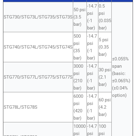
-14.7
0.5
50 psi
psi
psi
STG730/STG73L/STG735/STG73S
(3.5
(-1
(0.035
bar)
bar)
bar)
500
-14.7
5 psi
psi
psi
STG740/STG74L/STG745/STG74S
(0.35
(35
(-1
bar)
bar)
bar)
±0.055%
3000
-14.7
span
30 psi
psi
psi
(basic:
STG770/STG77L/STG775/STG77S
(2.1
(210
(-1
±0.065%)
bar)
bar)
bar)
(±0.04%
option)
6000
-14.7
60 psi
psi
psi
STG78L/STG78S
(4.2
(420
(-1
bar)
bar)
bar)
10000
-14.7
100
psi
psi
psi