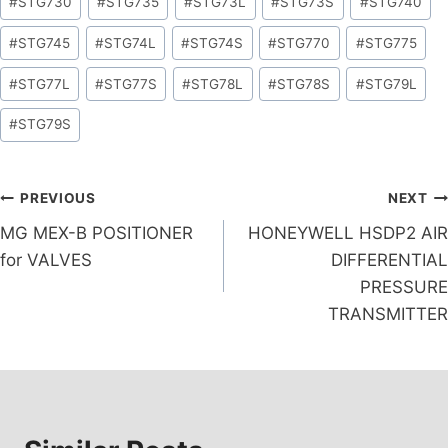
#
STG730
#
STG735
#
STG73L
#
STG73S
#
STG740
#
STG745
#
STG74L
#
STG74S
#
STG770
#
STG775
#
STG77L
#
STG77S
#
STG78L
#
STG78S
#
STG79L
#
STG79S
PREVIOUS
NEXT
MG MEX-B POSITIONER
HONEYWELL HSDP2 AIR
for VALVES
DIFFERENTIAL
PRESSURE
TRANSMITTER