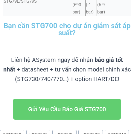
STG79L/STG79S
(690
(-1
(6.9
bar)
bar)
bar)
Bạn cần STG700 cho dự án giám sát áp
suất?
Liên hệ ASystem ngay để nhận
báo giá tốt
nhất
+ datasheet + tư vấn chọn model chính xác
(STG730/740/770…) + option HART/DE!
Gửi Yêu Cầu Báo Giá STG700