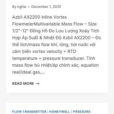
By
nghia
December 1, 2025
Azbil AX2200 Inline Vortex
FlowmeterMultivariable Mass Flow – Size
1/2″-12″ Đồng Hồ Đo Lưu Lượng Xoáy Tích
Hợp Áp Suất & Nhiệt Độ Azbil AX2200 – Đo
thể tích/mass flow khí, lỏng, hơi nước với
cảm biến vortex velocity + RTD
temperature + pressure transducer. Tính
mass flow bù nhiệt/áp chính xác, equation
real/ideal gas,…
AZBIL
READ MORE
AX2200
INLINE
VORTEX
FLOWMETER
FLOW TRANSMITTER
|
HONEYWELL
|
PRESSURE